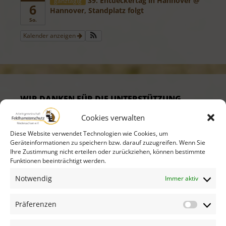
39. Entdeckertag in Hannover
@
ganztägig
6
Hannover, Standplatz folgt
So.
Kalender anzeigen
WIR DANKEN FÜR DIE UNTERSTÜTZUNG
Cookies verwalten
Diese Website verwendet Technologien wie Cookies, um
Geräteinformationen zu speichern bzw. darauf zuzugreifen. Wenn Sie
Ihre Zustimmung nicht erteilen oder zurückziehen, können bestimmte
Funktionen beeinträchtigt werden.
Notwendig
Immer aktiv
Präferenzen
Präfer