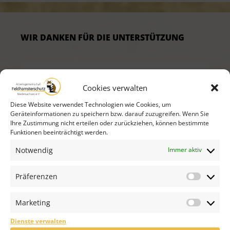
WIR DANKEN FÜR DIE UNTERSTÜTZUNG
Cookies verwalten
Diese Website verwendet Technologien wie Cookies, um
Geräteinformationen zu speichern bzw. darauf zuzugreifen. Wenn Sie
Ihre Zustimmung nicht erteilen oder zurückziehen, können bestimmte
Funktionen beeinträchtigt werden.
Notwendig
Immer aktiv
Präferenzen
Präfer
… und allen anderen Spenderinnen und
Marketing
Spendern!
Market
Dienste verwalten