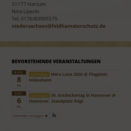
31177 Harsum
Nina Lipecki
Tel. 0176/83905575
niedersachsen@
​feldhamsterschutz.de
BEVORSTEHENDE VERANSTALTUNGEN
AUG.
Méra Luna 2026
@ Flugplatz
ganztägig
8
Hildesheim
Sa.
SEP.
39. Entdeckertag in Hannover
@
ganztägig
6
Hannover, Standplatz folgt
So.
Kalender anzeigen