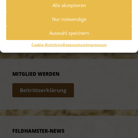
Alle akzeptieren
Nur notwendige
(auch ohne eigenes PayPal-Konto mit
Auswahl speichern
Kreditkarte)
Cookie-Richtlinie
Datenschutz
Impressum
MITGLIED WERDEN
Beitrittserklärung
FELDHAMSTER-NEWS